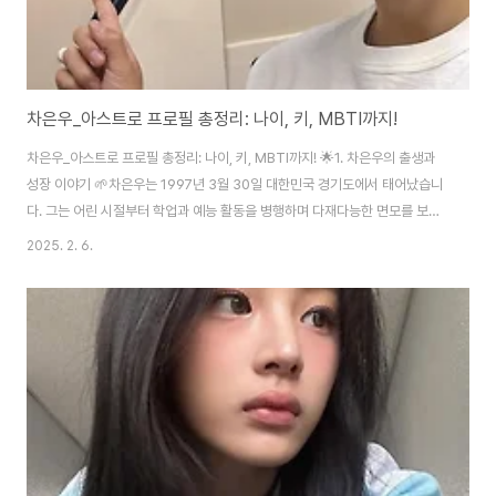
차은우_아스트로 프로필 총정리: 나이, 키, MBTI까지!
차은우_아스트로 프로필 총정리: 나이, 키, MBTI까지! 🌟1. 차은우의 출생과
성장 이야기 🌱차은우는 1997년 3월 30일 대한민국 경기도에서 태어났습니
다. 그는 어린 시절부터 학업과 예능 활동을 병행하며 다재다능한 면모를 보였
습니다.2. 데뷔 전 활동과 연습생 시절 🚀차은우는 연습생 시절부터 뛰어난 비
2025. 2. 6.
주얼과 실력으로 주목받았습니다. 그는 학창 시절에도 성적이 우수하여 '얼굴
천재'라는 별명을 얻게 되었습니다.3. 아스트로로 데뷔 🌟2016년, 차은우는
보이그룹 아스트로의 멤버로 공식 데뷔하였습니다. 팀에서 그는 리드 보컬과
비주얼을 맡아 그룹의 인기를 견인하고 있습니다.4. 차은우의 나이와 키 📏차
은우의 나이는 28세이며, 키는 183cm입니다. 그의 훈훈한 외모와 훤칠한 키
는 팬들 사이..