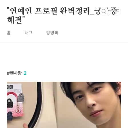
본문 바로가기
"연예인 프로필 완벽정리_궁금증
해결"
홈
태그
방명록
팬사랑
2