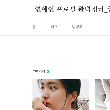
본문 바로가기
"연예인 프로필 완벽정리_
홈
태그
방명록
연기자
2