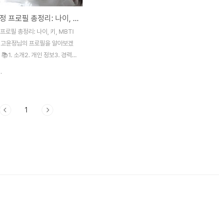
배우 고윤정 프로필 총정리: 나이, 키, MBTI까지!
프로필 총정리: 나이, 키, MBTI
우 고윤정님의 프로필을 알아보겠
📚1. 소개2. 개인 정보3. 경력
MBTI6. 출연작7. 수상 경력8. 팬
.
. 향후 계획10. 자주 묻는 질문1.
정(Go Youn-jung)는 대한민국
 뛰어난 연기력과 매력적인 외모로
1
받고 있습니다. 그녀의 연기 경
 영화 등 다양한 장르를 아우릅
 정보 📋이름: 고윤정 (Go
g)출생일: 1996년 4월 22일나
 (2025년 기준)키: 165cm혈액
TI: ENFP3. 경력 🎬고윤정은
라마 “열여덟의 순간”으로 데뷔
양한 드라마와 영화에서 활약해왔