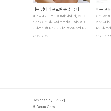
배우 김태리 프로필 총정리: 나이, 키, MBTI까지!
배우 김태리 프로필 총정리: 나이, 키, MBTI
배우 고윤정 
까지! ⭐배우 김태리의 프로필을 알아보겠습
까지! ⭐배
니다.목차 📚1. 소개2. 개인 정보3. 경력4.
습니다. 목차 
성격5. MBTI6. 출연작7. 수상 경력8. 팬들
4. 성격5. 
2025. 2. 15.
2025. 2. 14
과의 소통9. 향후 계획10. 자주 묻는 질문1.
들과의 소통9
소개 🌟김태리(Kim Tae-ri)는 대한민국의
소개 🌟고윤
배우로, 뛰어난 연기력과 매력적인 외모로 많
의 배우로,
은 사랑을 받고 있습니다. 그녀의 연기 경력
많은 사랑을 
은 드라마, 영화 등 다양한 장르를 아우릅니
력은 드라마,
다.2. 개인 정보 📋이름: 김태리 (Kim Tae-
니다.2. 개인
ri)출생일: 1990년 4월 24일나이: 만 34세
Youn-jun
(2025년 기준)키: 166cm혈액형: O형
이: 만 28세
MBTI: INFP3. 경력 🎬김태리는 2016년 영
형: AB형MB
화 “아가씨”로 데뷔했으며, 다양한 드라마와
2019년 드
영화에서 활약해왔습니다. 대표적인 작품으
했으며, 다
Designed by 티스토리
로..
습..
© Daum Corp.