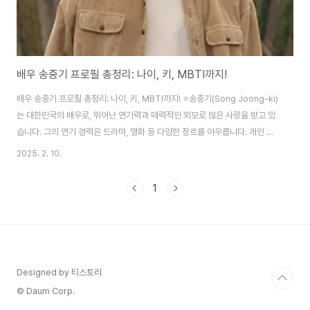
배우 송중기 프로필 총정리: 나이, 키, MBTI까지!
배우 송중기 프로필 총정리: 나이, 키, MBTI까지! ⭐송중기(Song Joong-ki)
는 대한민국의 배우로, 뛰어난 연기력과 매력적인 외모로 많은 사랑을 받고 있
습니다. 그의 연기 경력은 드라마, 영화 등 다양한 장르를 아우릅니다. 개인 정
보 📋이름: 송중기 (Song Joong-ki)출생일: 1985년 9월 19일나이: 39세
2025. 2. 10.
(2024년 기준)키: 178cm혈액형: A형MBTI: INFJ경력 🎬송중기는 2008년
드라마 “쌈, 마이웨이”로 데뷔했으며, 다양한 드라마와 영화에서 활약해왔습니
1
다. 대표적인 작품으로는 “태양의 후예”와 “승리호” 등이 있습니다.성격 😊송
중기는 다정하고 사려 깊은 성격으로 알려져 있습니다. 많은 팬들과 동료 배우
들에게 존경받는 이유이기도 합니다.MBTI 🔎송중기의 ..
Designed by 티스토리
© Daum Corp.