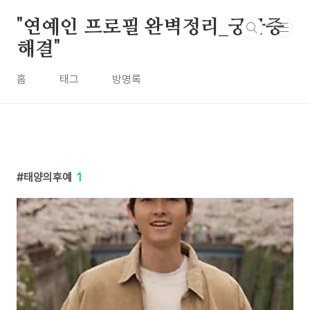
본문 바로가기
"연예인 프로필 완벽정리_궁금증
해결"
홈
태그
방명록
태양의후예
1