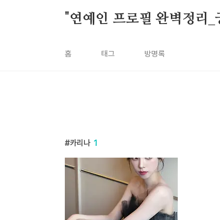
본문 바로가기
"연예인 프로필 완벽정리_
홈
태그
방명록
카리나
1