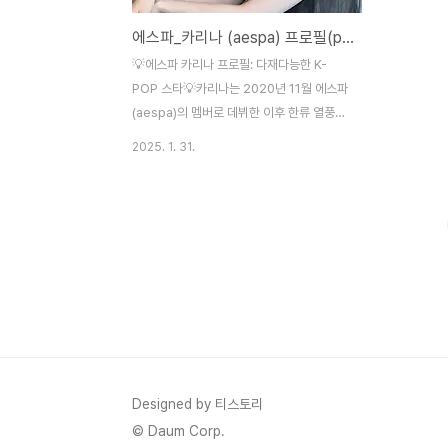
에스파_카리나 (aespa) 프로필(profile)
💡에스파 카리나 프로필: 다재다능한 K-
POP 스타💡카리나는 2020년 11월 에스파
(aespa)의 멤버로 데뷔한 이후 한류 열풍의
한 축을 담당하고 있어요. 독보적인 비주얼과
2025. 1. 31.
탁월한 실력으로 많은 팬들의 사랑을 받고 있
죠. 이제 카리나의 프로필을 좀 더 자세히 알
아볼까요?에스파 카리나 프로필 📋기본 정
보 📋본명: 유지민 (Yoo Ji-min) 🎀예명: 카
리나 (Karina) 🌿생일: 2000년 4월 11일
🎂출생지: 대한민국 📍국적: 한국 🇰🇷키:
167 cm 🏙️ (170 cm라고 알려진 경우도 있
습니다)📏혈액형: B형 🩸 MBTI: ENFP 🧠
소속사: SM 엔터테인먼트 🎶데뷔: 2020년
11월 17일, 에스파 싱글 'Black Mamba'
🌌포지션: 리더, 메인 댄서..
Designed by 티스토리
© Daum Corp.