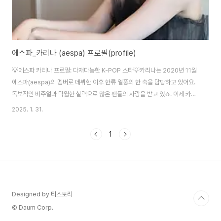
에스파_카리나 (aespa) 프로필(profile)
💡에스파 카리나 프로필: 다재다능한 K-POP 스타💡카리나는 2020년 11월
에스파(aespa)의 멤버로 데뷔한 이후 한류 열풍의 한 축을 담당하고 있어요.
독보적인 비주얼과 탁월한 실력으로 많은 팬들의 사랑을 받고 있죠. 이제 카리
나의 프로필을 좀 더 자세히 알아볼까요?에스파 카리나 프로필 📋기본 정
2025. 1. 31.
보 📋본명: 유지민 (Yoo Ji-min) 🎀예명: 카리나 (Karina) 🌿생일: 2000년
4월 11일 🎂출생지: 대한민국 📍국적: 한국 🇰🇷키: 167 cm 🏙️ (170 cm라
1
고 알려진 경우도 있습니다)📏혈액형: B형 🩸 MBTI: ENFP 🧠 소속사: SM
엔터테인먼트 🎶데뷔: 2020년 11월 17일, 에스파 싱글 'Black Mamba' 🌌
포지션: 리더, 메인 댄서..
Designed by 티스토리
© Daum Corp.