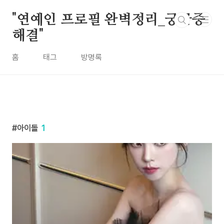
본문 바로가기
"연예인 프로필 완벽정리_궁금증
해결"
홈
태그
방명록
아이돌
1