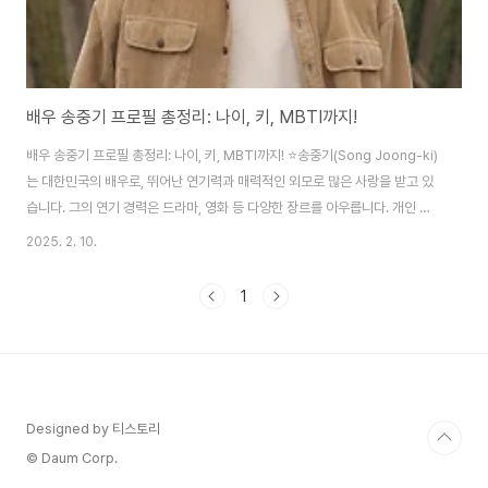
배우 송중기 프로필 총정리: 나이, 키, MBTI까지!
배우 송중기 프로필 총정리: 나이, 키, MBTI까지! ⭐송중기(Song Joong-ki)
는 대한민국의 배우로, 뛰어난 연기력과 매력적인 외모로 많은 사랑을 받고 있
습니다. 그의 연기 경력은 드라마, 영화 등 다양한 장르를 아우릅니다. 개인 정
보 📋이름: 송중기 (Song Joong-ki)출생일: 1985년 9월 19일나이: 39세
2025. 2. 10.
(2024년 기준)키: 178cm혈액형: A형MBTI: INFJ경력 🎬송중기는 2008년
드라마 “쌈, 마이웨이”로 데뷔했으며, 다양한 드라마와 영화에서 활약해왔습니
1
다. 대표적인 작품으로는 “태양의 후예”와 “승리호” 등이 있습니다.성격 😊송
중기는 다정하고 사려 깊은 성격으로 알려져 있습니다. 많은 팬들과 동료 배우
들에게 존경받는 이유이기도 합니다.MBTI 🔎송중기의 ..
Designed by 티스토리
© Daum Corp.