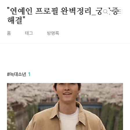
본문 바로가기
"연예인 프로필 완벽정리_궁금증
해결"
홈
태그
방명록
늑대소년
1